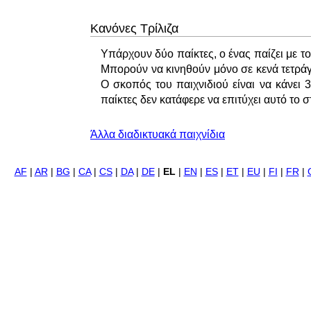
Κανόνες Τρίλιζα
Υπάρχουν δύο παίκτες, ο ένας παίζει με το
Μπορούν να κινηθούν μόνο σε κενά τετράγ
Ο σκοπός του παιχνιδιού είναι να κάνει 
παίκτες δεν κατάφερε να επιτύχει αυτό το στ
Άλλα διαδικτυακά παιχνίδια
AF
|
AR
|
BG
|
CA
|
CS
|
DA
|
DE
|
EL
|
EN
|
ES
|
ET
|
EU
|
FI
|
FR
|