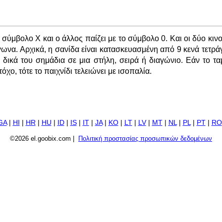
 σύμβολο X και ο άλλος παίζει με το σύμβολο 0. Και οι δύο κινο
ωνα. Αρχικά, η σανίδα είναι κατασκευασμένη από 9 κενά τετρά
3 δικά του σημάδια σε μια στήλη, σειρά ή διαγώνιο. Εάν το τ
όχο, τότε το παιχνίδι τελειώνει με ισοπαλία.
GA
|
HI
|
HR
|
HU
|
ID
|
IS
|
IT
|
JA
|
KO
|
LT
|
LV
|
MT
|
NL
|
PL
|
PT
|
RO
©2026 el.goobix.com |
Πολιτική προστασίας προσωπικών δεδομένων