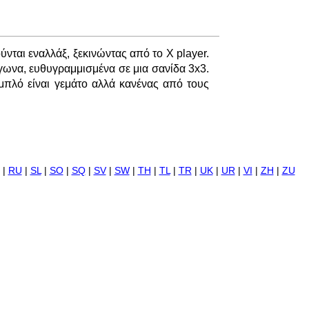
ύνται εναλλάξ, ξεκινώντας από το X player.
γωνα, ευθυγραμμισμένα σε μια σανίδα 3x3.
αμπλό είναι γεμάτο αλλά κανένας από τους
|
RU
|
SL
|
SO
|
SQ
|
SV
|
SW
|
TH
|
TL
|
TR
|
UK
|
UR
|
VI
|
ZH
|
ZU